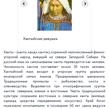
Хантыйская девушка
Дети ха
Ханты – (ханти, хандэ, кантэк), коренной малочисленный финно-
угорский народ, живущий на севере Западной Сибири. На
русский язык их самоназвание ханты переводится как человек.
Численность хантов составляет около 30 тысяч человек.
Хантыйский язык входит в угорскую группу уральско-
юкагирской семьи языков. Придерживаются шаманизма.
Традиционные промыслы — рыболовство, охота и
оленеводство. Выделяются три этнографические группы
хантов: северные, южные и восточные. Черты традиционной
культуры сохранили восточные и северные ханты (жилище,
одежда, средства передвижения, искусство). Край богат
полезными ископаемыми; в последние 40 лет здесь ведутся