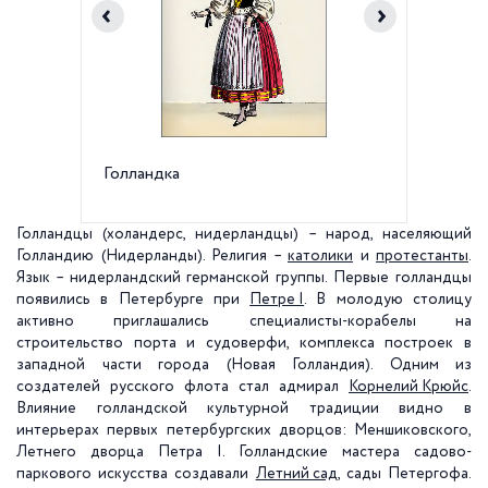
Голландка
Голлан
Голландцы (холандерс, нидерландцы) – народ, населяющий
Голландию (Нидерланды). Религия –
католики
и
протестанты
.
Язык – нидерландский германской группы. Первые голландцы
появились в Петербурге при
Петре I
. В молодую столицу
активно приглашались специалисты-корабелы на
строительство порта и судоверфи, комплекса построек в
западной части города (Новая Голландия). Одним из
создателей русского флота стал адмирал
Корнелий Крюйc
.
Влияние голландской культурной традиции видно в
интерьерах первых петербургских дворцов: Меншиковского,
Летнего дворца Петра I. Голландские мастера садово-
паркового искусства создавали
Летний сад
, сады Петергофа.