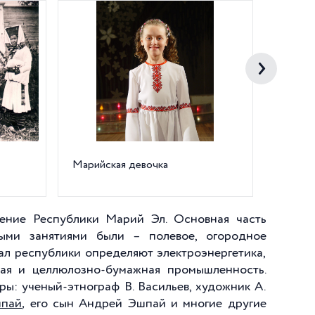
Марийская девочка
Марийс
костюм
ление Республики Марий Эл. Основная часть
ыми занятиями были – полевое, огородное
л республики определяют электроэнергетика,
ая и целлюлозно-бумажная промышленность.
ы: ученый-этнограф В. Васильев, художник А.
шпай
,
его сын Андрей
Эшпай и многие другие