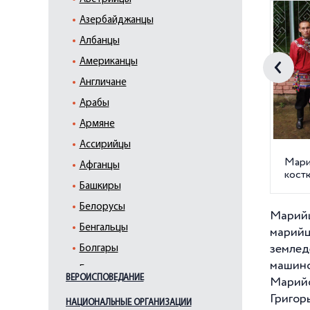
Азербайджанцы
Албанцы
Американцы
Англичане
Арабы
Армяне
Ассирийцы
Мари
Афганцы
кост
Башкиры
Белорусы
Марийц
Бенгальцы
марий
землед
Болгары
машино
Буряты
ВЕРОИСПОВЕДАНИЕ
Марийс
Вайнахи
Григор
НАЦИОНАЛЬНЫЕ ОРГАНИЗАЦИИ