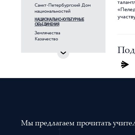
Венгры
талант
Санкт-Петербургский Дом
«Пелед
Вепсы
национальностей
участв
Водь
НАЦИОНАЛЬНО-КУЛЬТУРНЫЕ
ОБЪЕДИНЕНИЯ
Вьетнамцы
Землячества
Голландцы
Казачество
Греки
Под
Грузины
Дагестанцы
Датчане
Евреи
Ингерманландские финны
Ингуши
Индийцы
Ирландцы
Мы предлагаем прочитать учителя
Испанцы