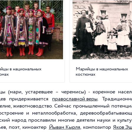
йцы в национальных
Марийцы в национальных
юмах
костюмах
ы (мари, устаревшее – черемисы) - коренное насе
цев придерживается
православной веры
. Традиционн
елие, животноводство. Сейчас промышленный потенциа
строение и металлообработка, деревообрабатывающ
кий народ прославили многие деятели науки и культур
ьев, поэт, киноактер
Йыван Кырля
, композитор
Яков Э