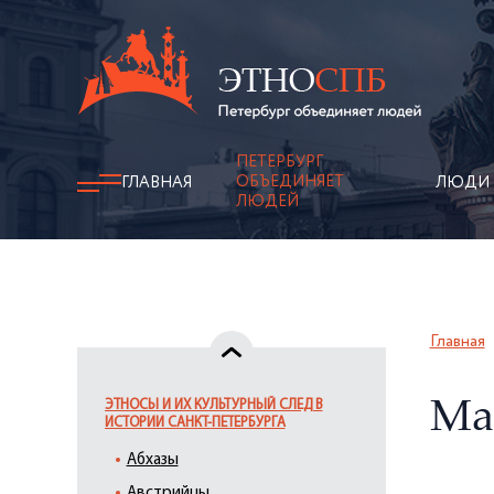
ПЕТЕРБУРГ
ОБЪЕДИНЯЕТ
ГЛАВНАЯ
ЛЮДИ
ЛЮДЕЙ
Главная
ЭТНОСЫ И ИХ КУЛЬТУРНЫЙ СЛЕД В
Ма
ИСТОРИИ САНКТ-ПЕТЕРБУРГА
Абхазы
Австрийцы