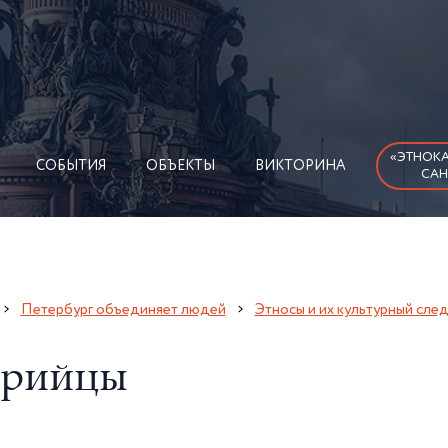
«ЭТНОКА
СОБЫТИЯ
ОБЪЕКТЫ
ВИКТОРИНА
САН
Петербург объединяет людей
Этносы и их культурный сле
рийцы