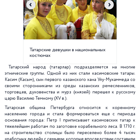
Татарские девушки в национальных
Татарск
костюмах
Татарский народ (татарлар) подразделяется на многие
этнические группы. Одной из них стали касимовские татары.
Касим (Касым), сын первого казанского хана Улу-Мухаммеда со
своими сторонниками из среды казанских ремесленников,
торговцев, духовенства и мурз (князей) перешел к русскому
царю Василию Темному (XV в.).
Татарская община Петербурга относится к коренному
населению города и стала формироваться еще с периода
основания города: Петр I приписывает касимовских татар к
тяжелейшим работам по заготовке корабельного леса. В 1710 г.
на строительство столицы было переселено более 4 тысяч
«работных людей» с семьями, которые впоследствии составили