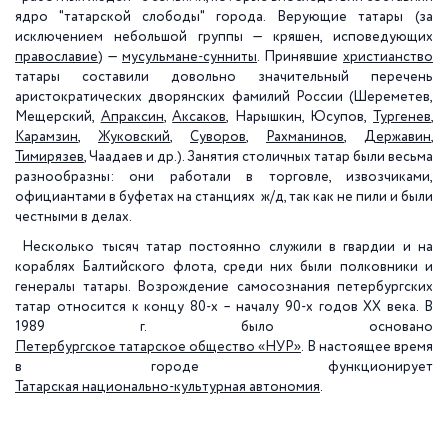
ядро "татарской слободы" города. Верующие татары (за
исключением небольшой группы — кряшен, исповедующих
православие
) —
мусульмане-сунниты
. Принявшие
христианство
татары составили довольно значительный перечень
аристократических дворянских фамилий России (Шереметев,
Мещерский,
Апраксин
,
Аксаков
, Нарышкин, Юсупов,
Тургенев
,
Карамзин
,
Жуковский
,
Суворов
,
Рахманинов
,
Державин
,
Тимирязев
, Чаадаев и др.). Занятия столичных татар были весьма
разнообразны: они работали в торговле, извозчиками,
официантами в буфетах на станциях
ж/д, так как не пили и были
честными в делах.
Несколько тысяч татар постоянно служили в гвардии и на
кораблях Балтийского флота, среди них были полковники и
генералы татары. Возрождение самосознания петербургских
татар относится к концу 80-х – началу 90-х годов ХХ века. В
1989 г. было основано
Петербургское татарское общество «НУР»
.
В настоящее время
в городе функционирует
Татарская национально-культурная автономия
.