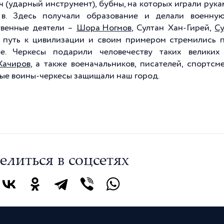
ч (ударный инструмент), бубны, на которых играли рук
в. Здесь получали образование и делали военную
венные деятели –
Шора Ногмов
, Султан Хан-Гирей,
Су
 путь к цивилизации и своим примером стремились 
ре. Черкесы подарили человечеству таких велики
Хачиров
, а также военачальников, писателей, спортс
ые воины-черкесы защищали наш город.
елиться в соцсетях