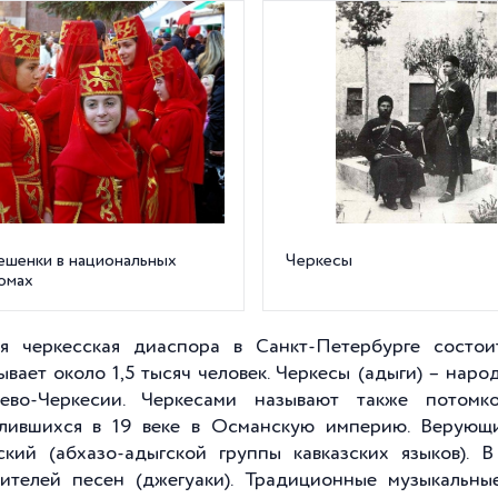
ешенки в национальных
Черкесы
юмах
я черкесская диаспора в Санкт-Петербурге состои
ывает около 1,5 тысяч человек. Черкесы (адыги) – на
ево-Черкесии. Черкесами называют также потомко
елившихся в 19 веке в Османскую империю. Верую
ский (абхазо-адыгской группы кавказских языков). 
ителей песен (джегуаки). Традиционные музыкальны