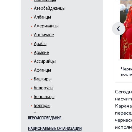
Азербайджанцы
Албанцы
Американцы
Англичане
Арабы
Армяне
Ассирийцы
Черк
Афганцы
кост
Башкиры
Белорусы
Сегодн
Бенгальцы
насчит
Карача
Болгары
перес
Буряты
ВЕРОИСПОВЕДАНИЕ
черкес
Вайнахи
исполн
НАЦИОНАЛЬНЫЕ ОРГАНИЗАЦИИ