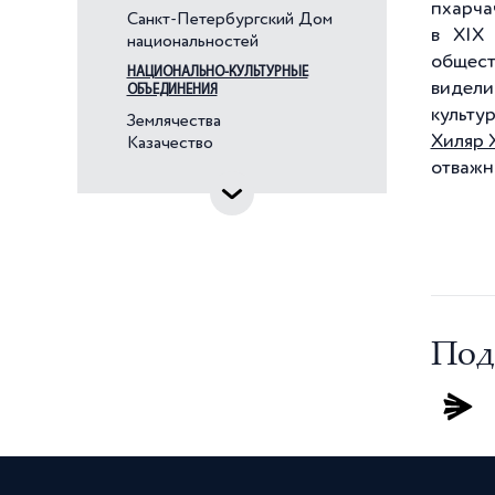
Венгры
пхарча
Санкт-Петербургский Дом
в XIX 
Вепсы
национальностей
общест
Водь
НАЦИОНАЛЬНО-КУЛЬТУРНЫЕ
видели
ОБЪЕДИНЕНИЯ
Вьетнамцы
культу
Землячества
Голландцы
Хиляр 
Казачество
отважн
Греки
Грузины
Дагестанцы
Датчане
Евреи
Ингерманландские финны
Под
Ингуши
Индийцы
Ирландцы
Испанцы