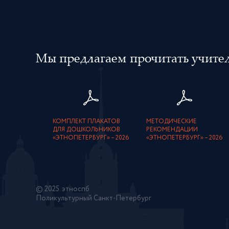
Итальянцы
Казахи
Калмыки
Канадцы
Мы предлагаем прочитать учителя
Караимы
Карачаевцы
Карелы
Киргизы
КОМПЛЕКТ ПЛАКАТОВ
МЕТОДИЧЕСКИЕ
Китайцы
ДЛЯ ДОШКОЛЬНИКОВ
РЕКОМЕНДАЦИИ
«ЭТНОПЕТЕРБУРГ» – 2026
«ЭТНОПЕТЕРБУРГ» – 2026
Коми
Корейцы
Кубинцы
Кумыки
© 2025. этноспб
Поликультурный Санкт-Петербург
Курды
Латыши