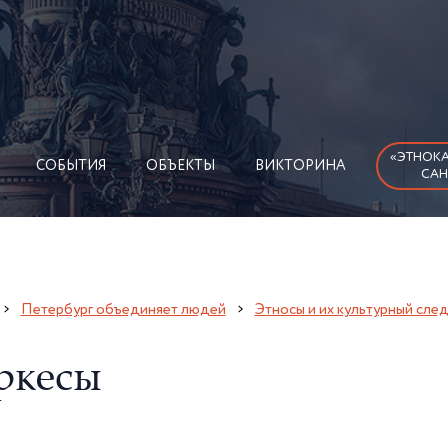
«ЭТНОКА
СОБЫТИЯ
ОБЪЕКТЫ
ВИКТОРИНА
САН
Петербург объединяет людей
Этносы и их культурный сле
ркесы