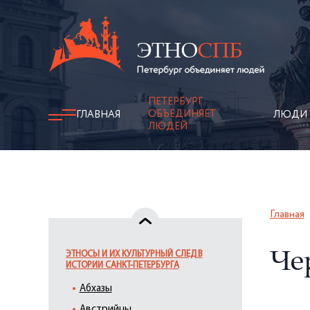
ПЕТЕРБУРГ
ОБЪЕДИНЯЕТ
ГЛАВНАЯ
ЛЮДИ
ЛЮДЕЙ
Главная
ЭТНОСЫ И ИХ КУЛЬТУРНЫЙ СЛЕД В
Че
ИСТОРИИ САНКТ-ПЕТЕРБУРГА
Абхазы
Австрийцы