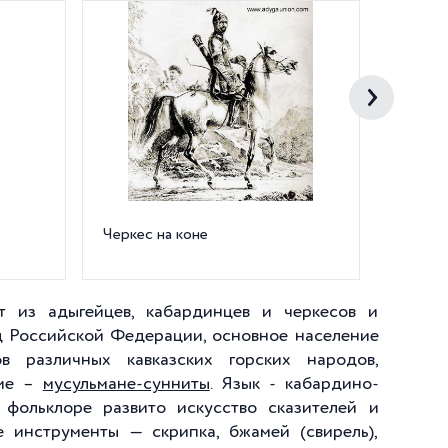
Черкес на коне
Черкес
т из адыгейцев, кабардинцев и черкесов и
род Российской Федерации, основное население
в различных кавказских горских народов,
щие –
мусульмане-сунниты
. Язык - кабардино-
В фольклоре развито искусство сказителей и
е инструменты — скрипка, бжамей (свирель),