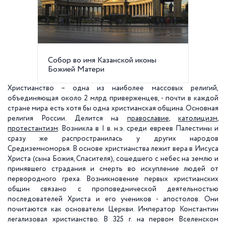
Cобор во имя Казанской иконы
Казанс
Божией Матери
монаст
Христианство – одна из наиболее массовых религий,
объединяющая около 2 млрд приверженцев, - почти в каждой
стране мира есть хотя бы одна христианская община. Основная
религия России. Делится на
православие
,
католицизм
,
протестантизм
. Возникла в I в. н.э. среди евреев Палестины и
сразу же распространилась у других народов
Средиземноморья. В основе христианства лежит вера в Иисуса
Христа (сына Божия, Спасителя), сошедшего с небес на землю и
принявшего страдания и смерть во искупление людей от
первородного греха. Возникновение первых христианских
общин связано с проповеднической деятельностью
последователей Христа и его учеников - апостолов. Они
почитаются как основатели Церкви. Император Константин
легализовал христианство. В 325 г. на первом Вселенском