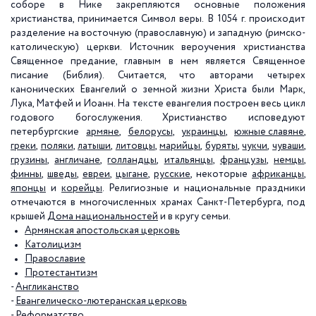
соборе в Нике закрепляются основные положения
христианства, принимается Символ веры. В 1054 г. происходит
разделение на восточную (православную) и западную (римско-
католическую) церкви. Источник вероучения христианства
Священное предание, главным в нем является Священное
писание (Библия). Считается, что авторами четырех
канонических Евангелий о земной жизни Христа были Марк,
Лука, Матфей и Иоанн. На тексте евангелия построен весь цикл
годового богослужения. Христианcтво исповедуют
петербургские
армяне
,
белорусы
,
украинцы
,
южные славяне
,
греки
,
поляки
,
латыши
,
литовцы
,
марийцы
,
буряты
,
чукчи
,
чуваши
,
грузины
,
англичане
,
голландцы
,
итальянцы
,
французы
,
немцы
,
финны
,
шведы
,
евреи
,
цыгане
,
русские
, некоторые
африканцы
,
японцы
и
корейцы
. Религиозные и национальные праздники
отмечаются в многочисленных храмах Санкт-Петербурга, под
крышей
Дома национальностей
и в кругу семьи.
Армянская апостольская церковь
Католицизм
Православие
Протестантизм
-
Англиканство
-
Евангелическо-лютеранская церковь
-
Реформатство