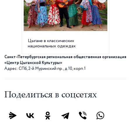
Цыгане в классических
В трад
национальных одеждах
сапоги
ходить
Санкт-Петербургская региональная общественная организация
«Центр Цыганской Культуры»
Адрес: СПб, 2-й Муринский пр., д.10, корп.1
Поделиться в соцсетях