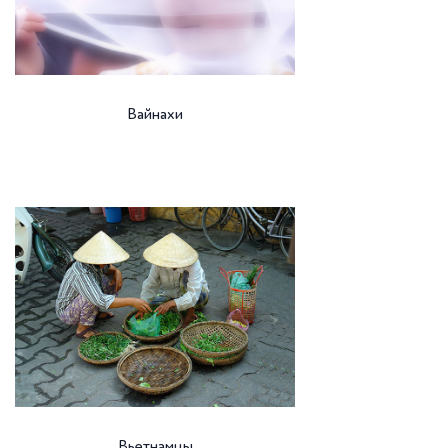
Вайнахи
Вьетнамцы