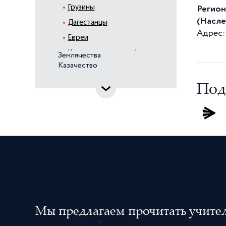
Грузины
Регион
(Насле
Дагестанцы
Адрес: 
Евреи
Ингерманландские финны
Землячества
Казачество
Ингуши
Казахи
Под
Калмыки
Караимы
Карачаевцы
Карелы
Киргизы
Китайцы
Коми
Корейцы
Мы предлагаем прочитать учителя
Курды