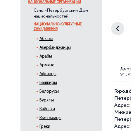
НАЦИОНАЛЬНЫЕ ОРГАНИЗАЦИИ
Санкт-Петербургский Дом
национальностей
НАЦИОНАЛЬНО-КУЛЬТУРНЫЕ
ОБЪЕДИНЕНИЯ
Абхазы
Азербайджанцы
Арабы
Армяне
Дом 
ул., д
Афганцы
Башкиры
Городс
Белорусы
Петер
Буряты
Адрес: 
Вайнахи
Межрег
Вьетнамцы
Петерб
Адрес: 
Греки