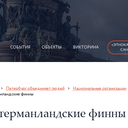
«ЭТНОКА
СОБЫТИЯ
ОБЪЕКТЫ
ВИКТОРИНА
САН
Петербург объединяет людей
Национальные организации
нландские финны
германландские финны