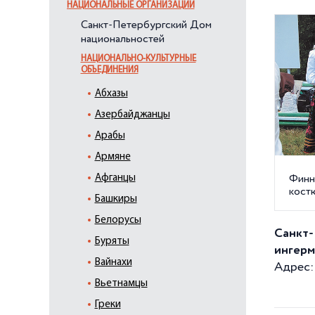
НАЦИОНАЛЬНЫЕ ОРГАНИЗАЦИИ
Санкт-Петербургский Дом
национальностей
НАЦИОНАЛЬНО-КУЛЬТУРНЫЕ
ОБЪЕДИНЕНИЯ
Абхазы
Азербайджанцы
Арабы
Армяне
Афганцы
Финн
кост
Башкиры
Белорусы
Санкт-
Буряты
ингерм
Вайнахи
Адрес: 
Вьетнамцы
Греки