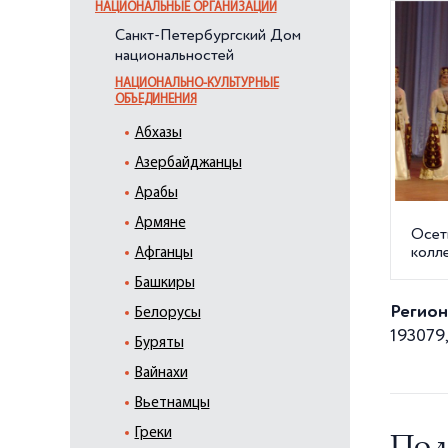
НАЦИОНАЛЬНЫЕ ОРГАНИЗАЦИИ
Санкт-Петербургский Дом
национальностей
НАЦИОНАЛЬНО-КУЛЬТУРНЫЕ
ОБЪЕДИНЕНИЯ
Абхазы
Азербайджанцы
Арабы
Армяне
Осет
колл
Афганцы
Башкиры
Регион
Белорусы
193079,
Буряты
Вайнахи
Вьетнамцы
Греки