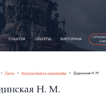
«ЭТНОКА
СОБЫТИЯ
ОБЪЕКТЫ
ВИКТОРИНА
САН
Люди
Артисты балета, хореографы
Дудинская Н. М.
динская Н. М.