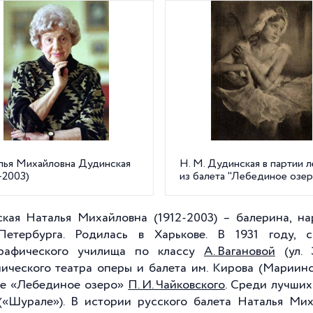
лья Михайловна Дудинская
Н. М. Дудинская в партии 
-2003)
из балета "Лебединое озе
кая Наталья Михайловна (1912-2003) – балерина, н
Петербурга. Родилась в Харькове. В 1931 году, 
графического училища по классу
А. Вагановой
(ул. 
ического театра оперы и балета им. Кирова (Мариинско
те «Лебединое озеро»
П. И. Чайковского
. Среди лучших
(«Шурале»). В истории русского балета Наталья Ми