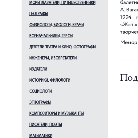
балетн
МОРЕПЛАВАТЕЛИ, ПУТЕШЕСТВЕННИКИ
Уланова Г. С.
А. Ваг
Фокин М. М.
ГЕОГРАФЫ
1994 
Чабукиани В. М.
«Женщи
ФИЗИОЛОГИ, БИОЛОГИ, ВРАЧИ
творче
Шелест А. Я.
ВОЕНАЧАЛЬНИКИ, ГЕРОИ
Шмырова Т. И.
Мемори
ДЕЯТЕЛИ ТЕАТРА И КИНО, ФОТОГРАФЫ
Якобсон Л. В.
ИНЖЕНЕРЫ, ИЗОБРЕТАТЕЛИ
ИЗДАТЕЛИ
Под
ИСТОРИКИ, ФИЛОЛОГИ
СОЦИОЛОГИ
ЭТНОГРАФЫ
КОМПОЗИТОРЫ И МУЗЫКАНТЫ
ПИСАТЕЛИ, ПОЭТЫ
МАТЕМАТИКИ