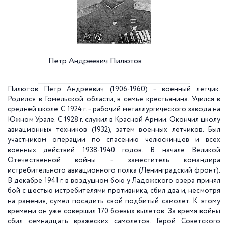
Петр Андреевич Пилютов
Мемориа
143
Пилютов Петр Андреевич (1906-1960) – военный летчик.
Родился в Гомельской области, в семье крестьянина. Учился в
средней школе. С 1924 г. – рабочий металлургического завода на
Южном Урале. С 1928 г. служил в Красной Армии. Окончил школу
авиационных техников (1932), затем военных летчиков. Был
участником операции по спасению челюскинцев и всех
военных действий 1938-1940 годов. В начале Великой
Отечественной войны – заместитель командира
истребительного авиационного полка (Ленинградский фронт).
В декабре 1941 г. в воздушном бою у Ладожского озера принял
бой с шестью истребителями противника, сбил два и, несмотря
на ранения, сумел посадить свой подбитый самолет. К этому
времени он уже совершил 170 боевых вылетов. За время войны
сбил семнадцать вражеских самолетов. Герой Советского