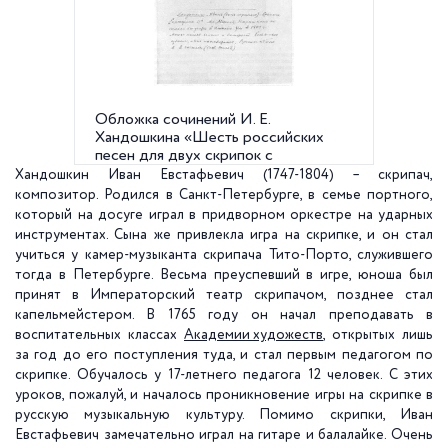
Обложка сочинений И. Е.
Академ
Хандошкина «Шесть российских
Универс
песен для двух скрипок с
вариациями». XVIII в.
Хандошкин Иван Евстафьевич (1747-1804) – скрипач,
композитор. Родился в Санкт-Петербурге, в семье портного,
который на досуге играл в придворном оркестре на ударных
инструментах. Сына же привлекла игра на скрипке, и он стал
учиться у камер-музыканта скрипача Тито-Порто, служившего
тогда в Петербурге. Весьма преуспевший в игре, юноша был
принят в Императорский театр скрипачом, позднее стал
капельмейстером. В 1765 году он начал преподавать в
воспитательных классах
Академии художеств
, открытых лишь
за год до его поступления туда, и стал первым педагогом по
скрипке. Обучалось у 17-летнего педагога 12 человек. С этих
уроков, пожалуй, и началось проникновение игры на скрипке в
русскую музыкальную культуру. Помимо скрипки, Иван
Евстафьевич замечательно играл на гитаре и балалайке. Очень