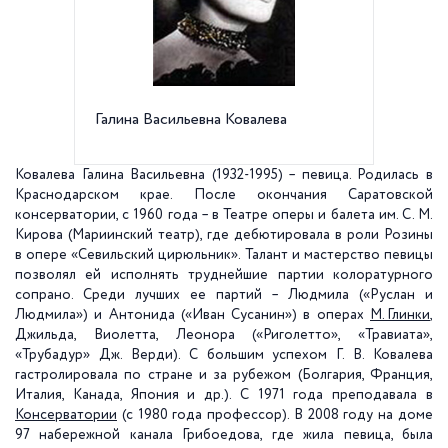
Галина Васильевна Ковалева
Мемориа
Грибоед
Ковалева Галина Васильевна (1932-1995) – певица. Родилась в
Краснодарском крае. После окончания Саратовской
консерватории, с 1960 года – в Театре оперы и балета им. С. М.
Кирова (Мариинский театр), где дебютировала в роли Розины
в опере «Севильский цирюльник». Талант и мастерство певицы
позволял ей исполнять труднейшие партии колоратурного
сопрано. Среди лучших ее партий – Людмила («Руслан и
Людмила») и Антонида («Иван Сусанин») в операх
М. Глинки
,
Джильда, Виолетта, Леонора («Риголетто», «Травиата»,
«Трубадур» Дж. Верди). С большим успехом Г. В. Ковалева
гастролировала по стране и за рубежом (Болгария, Франция,
Италия, Канада, Япония и др.). С 1971 года преподавала в
Консерватории
(с 1980 года профессор). В 2008 году на доме
97 набережной канала Грибоедова, где жила певица, была