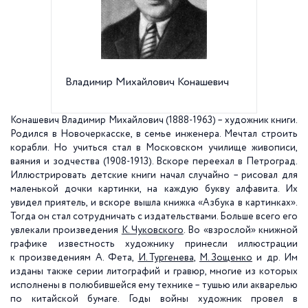
Владимир Михайлович Конашевич
Иллюст
сказке
Конашевич Владимир Михайлович (1888-1963) – художник книги.
Родился в Новочеркасске, в семье инженера. Мечтал строить
корабли. Но учиться стал в Московском училище живописи,
ваяния и зодчества (1908-1913). Вскоре переехал в Петроград.
Иллюстрировать детские книги начал случайно – рисовал для
маленькой дочки картинки, на каждую букву алфавита. Их
увидел приятель, и вскоре вышла книжка «Азбука в картинках».
Тогда он стал сотрудничать с издательствами. Больше всего его
увлекали произведения
К. Чуковского
. Во «взрослой» книжной
графике известность художнику принесли иллюстрации
к произведениям А. Фета,
И. Тургенева
,
М. Зощенко
и др. Им
изданы также серии литографий и гравюр, многие из которых
исполнены в полюбившейся ему технике – тушью или акварелью
по китайской бумаге. Годы войны художник провел в