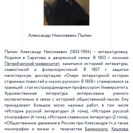
Александр Николаевич Пыпин
Петерб
Универс
Пыпин Александр Николаевич (1833-1904) – литературовед.
Родился в Саратове, в дворянской семье. В 1853 г. окончил
Петербургский университет
,
занимался историей литературы,
славистикой и фольклористикой. В 1857 г. защитил
магистерскую диссертацию «Очерк литературной истории
старинных повестей и сказок русских». В 1858 г. стажировался за
границей; стал экстраординарным профессором Университета.
Художественная литература интересовала ученого
исключительно в связи с историей общественной мысли. Ему
принадлежит большое число научных работ, в том числе
«История русской литературы» (4 тома), «История русской
этнографии» (4 тома), «История славянских литератур» (2 тома),
«Общественное движение в России при Александре I», а также
монографии о жизни и творчестве
Белинского
,
Крылова
,