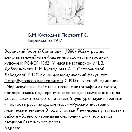
Б.М. Кустодиев. Портрет Г.С.
Г.С. Ве
Верейского. 1917
Верейский Георгий Семенович (1886-1962) – график,
действительный член
Академии художеств
, народный
художник РСФСР (1962). Учился в мастерской у М. В.
Добужинского,
Б. М. Кустодиева
, А. П. Остроумовой-
Лебедевой. В
1912 г
. окончил юридический факультет
Петербургского университета
. С
1915 г
. – член объединения
«Мир искусства». Работал в технике литографии и офорта,
придерживаясь подчеркнуто строгого, классического стиля.
Создал серии портретов деятелей культуры, науки и техники,
«Портреты русских художников», «Русские писатели»,
лирические пейзажи. В годы блокады Ленинграда участвовал в
работе «Боевого карандаша», исполнил цикл портретов
летчиков Балтийского флота.
Адреса: