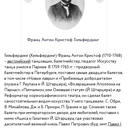
Франц Антон Кристоф Гильфердинг
Здание
Дворцов
Гильфердинг (Хильфердинг) Франц Антон Кристоф (1710-1768)
–
австрийский
танцовщик, балетмейстер, педагог. Искусству
танца учился в Париже. В 1759-1765 гг. – придворный
балетмейстер в Петербурге, поставил свыше двадцати балетов,
в том числе «Новые лавры» и «Прибежище добродетели»
(музыка Г. Раупаха и Й. Штарцера), «Возвращение Аполлона на
Парнас», «Пигмалион, или Ожившая статуя» (Й. Штарцера) и др.
Реформатор хореографического театра, он сделал балет
самостоятельным видом искусства. У него танцевали: С. Обри,
В. Михайлова, Дж. и Б. Приори, П. Гранже и др. Сочинял также
балеты при императорском дворе, для любителей, поставил с
ними «Ациса и Галатею» Й. Штарцера, где участвовал
десятилетний великий князь Павел Петрович (буд. имп.
Павел I