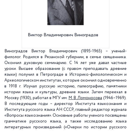
Виктор Владимирович Виноградов
Филоло
факульт
Универс
Виноградов Виктор Владимирович
(1895-1965) – ученый-
филолог. Родился в Рязанской губернии, в семье священника.
Окончил духовную семинарию. С 14 лет уже давал частные
уроки. Высшее образование (с правом преподавать древние
языки) получил в Петрограде в Историко-филологическом и
Археологическом институтах, которые окончил одновременно
в 1918 г. Изучал русскую историю, палеографию, памятники
истории языка и культуры, древние языки. Затем переехал в
Москву (1930), работал в МГУ им.
М. В. Ломоносова
(1946–1969).
В последующие годы – директор Института языкознания и
Института русского языка АН СССР, главный редактор журнала
«Вопросы языкознания». Основные работы ученого посвящены
грамматике русского языка, а также исследованию языка
литературных произведений («Очерки по истории русского