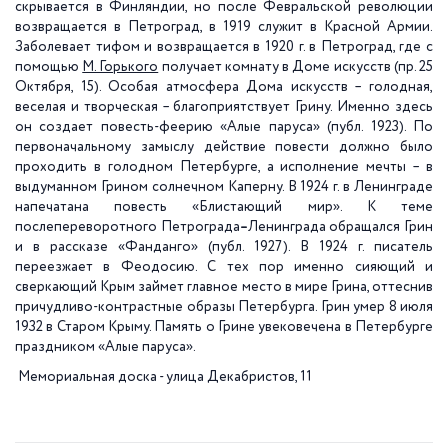
скрывается в Финляндии, но после Февральской революции
возвращается в Петроград, в 1919 служит в Красной Армии.
Заболевает тифом и возвращается в 1920 г. в Петроград, где с
помощью
М. Горького
получает комнату в Доме искусств (пр. 25
Октября, 15). Особая атмосфера Дома искусств – голодная,
веселая и творческая – благоприятствует Грину. Именно здесь
он создает повесть-феерию «Алые паруса» (публ. 1923). По
первоначальному замыслу действие повести должно было
проходить в голодном Петербурге, а исполнение мечты – в
выдуманном Грином солнечном Каперну. В 1924 г. в Ленинграде
напечатана повесть «Блистающий мир». К теме
послепереворотного Петрограда
–
Ленинграда обращался Грин
и в рассказе «Фанданго» (публ. 1927). В 1924 г. писатель
переезжает в Феодосию. С тех пор именно сияющий и
сверкающий Крым займет главное место в мире Грина, оттеснив
причудливо-контрастные образы Петербурга. Грин умер 8 июля
1932 в Старом Крыму. Память о Грине увековечена в Петербурге
праздником «Алые паруса».
Мемориальная доска - улица Декабристов, 11