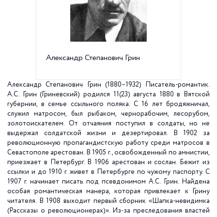
Александр Степанович Грин
Мемориа
Декабри
Александр Степанович Грин (1880–1932)
Писатель-романтик.
А.С. Грин (Гриневский) родился 11(23) августа 1880 в Вятской
губернии, в семье ссыльного поляка. С 16 лет бродяжничал,
служил матросом, был рыбаком, чернорабочим, лесорубом,
золотоискателем. От отчаяния поступил в солдаты, но не
выдержал солдатской жизни и дезертировал. В 1902 за
революционную пропагандистскую работу среди матросов в
Севастополе арестован. В 1905 г., освобожденный по амнистии,
приезжает в Петербург. В 1906 арестован и сослан. Бежит из
ссылки и до 1910 г. живет в Петербурге по чужому паспорту. С
1907 г. начинает писать под псевдонимом А.С. Грин. Найдена
особая романтическая манера, которая привлекает к Грину
читателя. В 1908 выходит первый сборник «Шапка-невидимка
(Рассказы о революционерах)». Из-за преследования властей