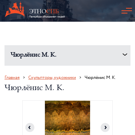
Чюрлёнис М. К.
Главная
Скульпторы, художники
Чюрлёнис М. К.
Чюрлёнис М. К.