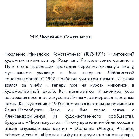
М.К. Чюрлёнис. Соната моря
М.К. Чю
Весны"
Чюрлёнис Микалоюс Константинас (1875-1911) – литовский
художник и композитор. Родился в Литве, в семье органиста.
Путь его к профессии проходил через музыкальную школу,
музыкальное училище и был завершен Лейпцигской
консерваторией. С 1902 г. работал учителем музыки. И снова
взялся за учебу – теперь уже на курсах живописи, в
художественной школе. Как композитор и дирижер хора
возрождал песенное искусство Литвы – аранжировал народные
песни. Как художник с 1905 г. выставлял картины на родине и в
Санкт-Петербурге. Здесь он был тесно связан с
Александром Бенуа
из художественного сообщества,
будущего «Мира искусства». К тому времени им были созданы
циклы «музыкальных» картин – «Сонаты» (Allegro, Andante,
Scherzo и Finale), «Прелюды и фуги» и другие нотные шедевры.