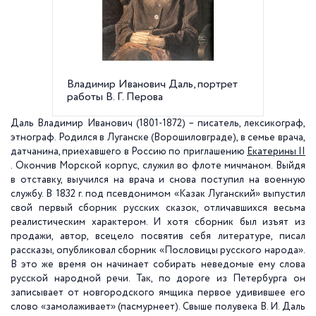
Владимир Иванович Даль, портрет
Здание
работы В. Г. Перова
корпуса
Даль Владимир Иванович (1801-1872) – писатель, лексикограф,
этнограф. Родился в Луганске (Ворошиловграде), в семье врача,
датчанина, приехавшего в Россию по приглашению
Екатерины II
. Окончив Морской корпус, служил во флоте мичманом. Выйдя
в отставку, выучился на врача и снова поступил на военную
службу. В 1832 г. под псевдонимом «Казак Луганский» выпустил
свой первый сборник русских сказок, отличавшихся весьма
реалистическим характером. И хотя сборник был изъят из
продажи, автор, всецело посвятив себя литературе, писал
рассказы, опубликовал сборник «Пословицы русского народа».
В это же время он начинает собирать неведомые ему слова
русской народной речи. Так, по дороге из Петербурга он
записывает от новгородского ямщика первое удивившее его
слово «замолаживает» (пасмурнеет). Свыше полувека В. И. Даль