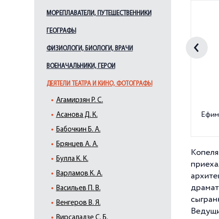
МОРЕПЛАВАТЕЛИ, ПУТЕШЕСТВЕННИКИ
ГЕОГРАФЫ
ФИЗИОЛОГИ, БИОЛОГИ, ВРАЧИ
ВОЕНАЧАЛЬНИКИ, ГЕРОИ
ДЕЯТЕЛИ ТЕАТРА И КИНО, ФОТОГРАФЫ
Агамирзян Р. С.
Ефим
Асанова Д. К.
Бабочкин Б. А.
Брянцев А. А.
Копеля
Булла К. К.
приеха
Варламов К. А.
архит
драмат
Васильев П. В.
сыгран
Венгеров В. Я.
Ведущи
Вирсаладзе С. Б.