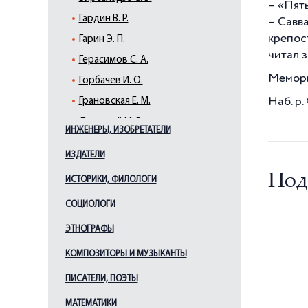
– «Пять
Гардин В. Р.
– Савв
крепос
Гарин Э. П.
читал 
Герасимов С. А.
Мемориа
Горбачев И. О.
Наб. р.
Грановская Е. М.
Дальский М. В.
ИНЖЕНЕРЫ, ИЗОБРЕТАТЕЛИ
Дранков А. О.
ИЗДАТЕЛИ
Дягилев С. П.
Под
ИСТОРИКИ, ФИЛОЛОГИ
Евреинов Н. Н.
Ершов И. В.
СОЦИОЛОГИ
Жаков О. П.
ЭТНОГРАФЫ
Жеймо Я. Б.
КОМПОЗИТОРЫ И МУЗЫКАНТЫ
Зархи А. Г.
ПИСАТЕЛИ, ПОЭТЫ
Кадочников П. П.
МАТЕМАТИКИ
Каплан Э. И.