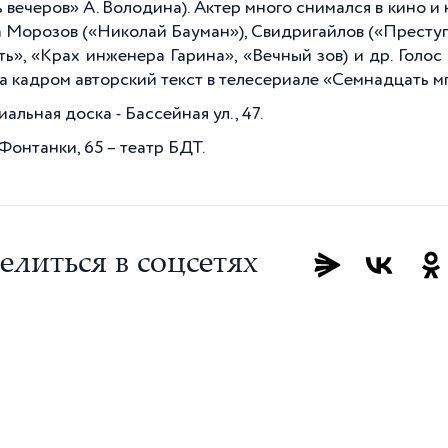
 вечеров» А. Володина). Актер много снимался в кино и
а Морозов («Николай Бауман»), Свидригайлов («Преступ
ть», «Крах инженера Гарина», «Вечный зов) и др. Голо
за кадром авторский текст в телесериале «Семнадцать м
льная доска - Бассейная ул., 47.
 Фонтанки, 65 – театр БДТ.
елиться в соцсетях