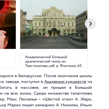
Академический Большой
Мемори
драматический театр им.
ул., 47
Товстоногова, наб. р. Фонтанки, 65
 Родился в Белоруссии. После окончания школы
на заводе, поступил в
Академию художеств
на
аботать в массовке, он пришел в Большой
ем на всю жизнь. Среди множества талантливо
ер, Макс Лескалье – «Шестой этаж» А. Жери,
ньор Марио пишет комедию» А. Николаи, Ильин