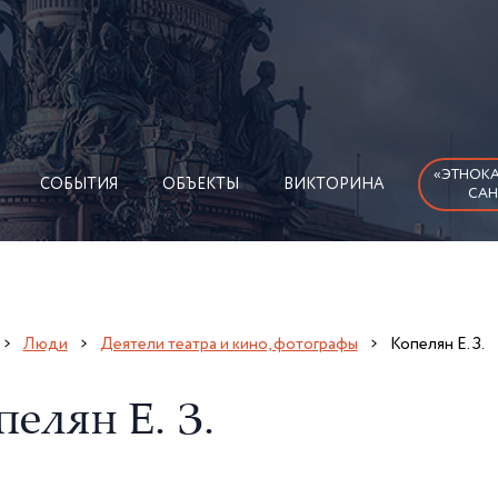
«ЭТНОКА
СОБЫТИЯ
ОБЪЕКТЫ
ВИКТОРИНА
САН
Люди
Деятели театра и кино, фотографы
Копелян Е. З.
елян Е. З.