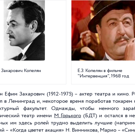
 Захарович Копелян
Е.З. Копелян в фильме
"Интервенция", 1968 год
н Ефим Захарович (1912-1975) – актер театра и кино.
л в Ленинград и, некоторое время поработав токарем 
ектурный факультет. Однажды, чтобы немного зар
ический театр имени
М. Горького
(БДТ) и остался в н
ных им здесь ролей трудно выделить лучшие (наприм
й – «Когда цветет акация» Н. Винникова, Марио – «Си