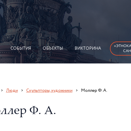
«ЭТНОКА
СОБЫТИЯ
ОБЪЕКТЫ
ВИКТОРИНА
САН
Люди
Скульпторы, художники
Моллер Ф. А.
ллер Ф. А.