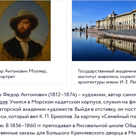
р Антонович Моллер,
Государственный академич
портрет
институт живописи, скульп
архитектуры имени И. Е. Ре
Университетская наб., 17
 Федор Антонович (1812–1874) – художник, автор само
голя
. Учился в Морском кадетском корпусе, служил на ф
торской академии художеств. Выйдя в отставку, он пос
си, который вел К.
П. Брюллов. За картину «Семейный п
ю. В 1856–1860 гг. преподавал в Рисовальной школе Об
твенные заказы для Большого Кремлевского дворца в Мо