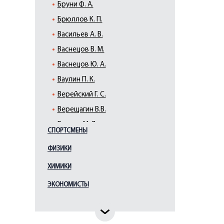
Бруни Ф. А.
Брюллов К. П.
Васильев А. В.
Васнецов В. М.
Васнецов Ю. А.
Ваулин П. К.
Верейский Г. С.
Верещагин В.В.
Виллие М. Я.
СПОРТСМЕНЫ
Виррих Э. Ф.
ФИЗИКИ
Врубель М. А.
ХИМИКИ
Галактионов С. Ф.
Гауш А. Ф.
ЭКОНОМИСТЫ
Глебова Т. Н.
Гоголев К.А.