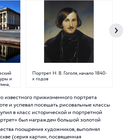
еский
Портрет Н. В. Гоголя, начало 1840-
Несени
туры и
х годов
пина,
го известного прижизненного портрета
лоте и успевал посещать рисовальные классы
тупил в класс исторической и портретной
ортрет» был награжден большой золотой
щества поощрения художников, выполнял
скве (серия картин, посвященная