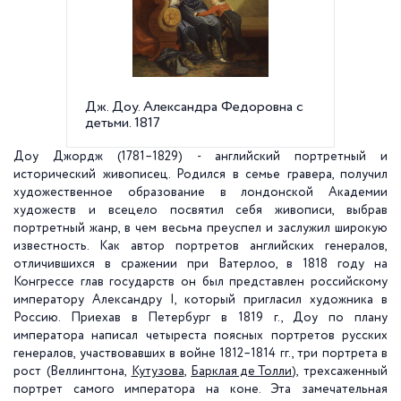
Дж. Доу. Александра Федоровна с
Дж. Доу
детьми. 1817
Доу Джордж (1781–1829) - английский портретный и
исторический живописец. Родился в семье гравера, получил
художественное образование в лондонской Академии
художеств и всецело посвятил себя живописи, выбрав
портретный жанр, в чем весьма преуспел и заслужил широкую
известность. Как автор портретов английских генералов,
отличившихся в сражении при Ватерлоо, в 1818 году на
Конгрессе глав государств он был представлен российскому
императору Александру I, который пригласил художника в
Россию. Приехав в Петербург в 1819 г., Доу по плану
императора написал четыреста поясных портретов русских
генералов, участвовавших в войне 1812–1814 гг., три портрета в
рост (Веллингтона,
Кутузова
,
Барклая де Толли
), трехсаженный
портрет самого императора на коне. Эта замечательная