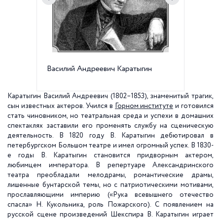
Василий Андреевич Каратыгин
Алексан
Островс
Каратыгин Василий Андреевич
(1802–1853), знаменитый трагик,
сын известных актеров. Учился в
Горном институте
и готовился
стать чиновником, но театральная среда и успехи в домашних
спектаклях заставили его променять службу на сценическую
деятельность. В 1820 году В. Каратыгин дебютировал в
петербургском Большом театре и имел огромный успех. В 1830-
е годы В. Каратыгин становится придворным актером,
любимцем императора. В репертуаре Александринского
театра преобладали мелодрамы, романтические драмы,
лишенные бунтарской темы, но с патриотическими мотивами,
прославляющими империю («Рука всевышнего отечество
спасла» Н. Кукольника, роль Пожарского). С появлением на
русской сцене произведений Шекспира В. Каратыгин играет