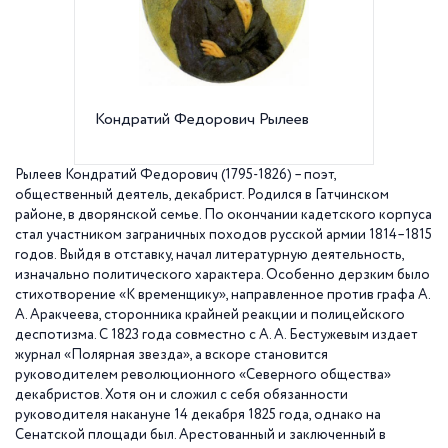
Кондратий Федорович Рылеев
Альмана
год
Рылеев Кондратий Федорович (1795-1826) – поэт,
общественный деятель, декабрист. Родился в Гатчинском
районе, в дворянской семье. По окончании кадетского корпуса
стал участником заграничных походов русской армии 1814–1815
годов. Выйдя в отставку, начал литературную деятельность,
изначально политического характера. Особенно дерзким было
стихотворение «К временщику», направленное против графа А.
А. Аракчеева, сторонника крайней реакции и полицейского
деспотизма. С 1823 года совместно с А. А. Бестужевым издает
журнал «Полярная звезда», а вскоре становится
руководителем революционного «Северного общества»
декабристов. Хотя он и сложил с себя обязанности
руководителя накануне 14 декабря 1825 года, однако на
Сенатской площади был. Арестованный и заключенный в