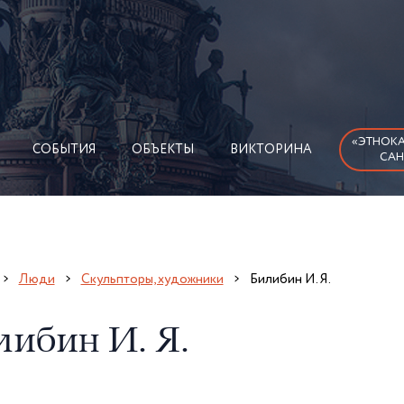
«ЭТНОКА
СОБЫТИЯ
ОБЪЕКТЫ
ВИКТОРИНА
САН
Люди
Скульпторы, художники
Билибин И. Я.
либин И. Я.