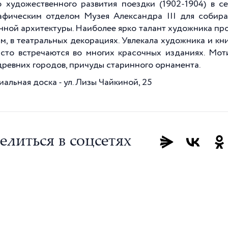
о художественного развития поездки (1902-1904) в с
афическим отделом Музея Александра III для собир
нной архитектуры. Наиболее ярко талант художника про
м, в театральных декорациях. Увлекала художника и кни
асто встречаются во многих красочных изданиях. Мот
древних городов, причуды старинного орнамента.
альная доска - ул. Лизы Чайкиной, 25
елиться в соцсетях