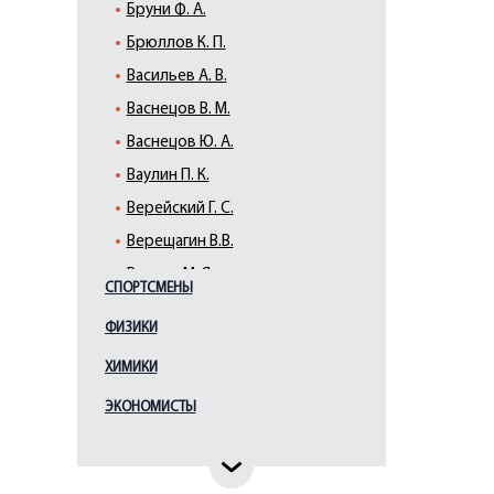
Бруни Ф. А.
Брюллов К. П.
Васильев А. В.
Васнецов В. М.
Васнецов Ю. А.
Ваулин П. К.
Верейский Г. С.
Верещагин В.В.
Виллие М. Я.
СПОРТСМЕНЫ
Виррих Э. Ф.
ФИЗИКИ
Врубель М. А.
ХИМИКИ
Галактионов С. Ф.
Гауш А. Ф.
ЭКОНОМИСТЫ
Глебова Т. Н.
Гоголев К.А.