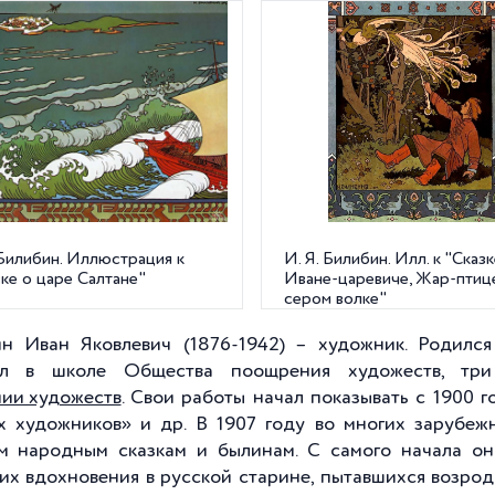
 Билибин. Иллюстрация к
И. Я. Билибин. Илл. к "Сказ
ке о царе Салтане"
Иване-царевиче, Жар-птиц
сером волке"
н Иван Яковлевич (1876-1942) – художник. Родился
ил в школе Общества поощрения художеств, тр
ии художеств
. Свои работы начал показывать с 1900 
х художников» и др. В 1907 году во многих зарубеж
м народным сказкам и былинам. С самого начала он
их вдохновения в русской старине, пытавшихся возрод