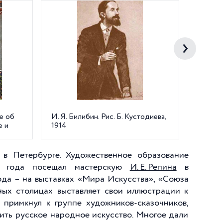
ке об
И. Я. Билибин. Рис. Б. Кустодиева,
И.Я. Б
е и
1914
сказке
 в Петербурге. Художественное образование
и года посещал мастерскую
И. Е. Репина
в
года – на выставках «Мира Искусства», «Союза
ных столицах выставляет свои иллюстрации к
 примкнул к группе художников-сказочников,
ить русское народное искусство. Многое дали