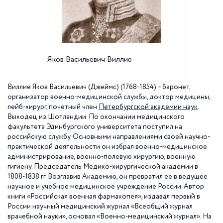
Яков Васильевич Виллие
Памятни
Военно
Петерб
Иенсен,
Виллие Яков Васильевич (Джеймс) (1768-1854) – баронет,
организатор военно-медицинской службы, доктор медицины,
лейб-хирург, почетный член
Петербургской академии наук
.
Выходец из Шотландии. По окончании медицинского
факультета Эдинбургского университета поступил на
российскую службу. Основными направлениями своей научно-
практической деятельности он избрал военно-медицинское
администрирование, военно-полевую хирургию, военную
гигиену. Председатель Медико-хирургической академии в
1808-1838 гг. Возглавив Академию, он превратил ее в ведущее
научное и учебное медицинское учреждение России. Автор
книги «Российская военная фармакопея», издавал первый в
России научный медицинский журнал «Всеобщий журнал
врачебной науки», основал «Военно-медицинский журнал». На