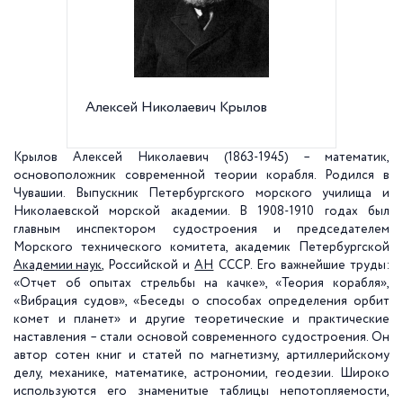
Алексей Николаевич Крылов
Мемори
Универс
Крылов Алексей Николаевич
(1863-1945) – математик,
основоположник современной теории корабля. Родился в
Чувашии. Выпускник Петербургского морского училища и
Николаевской морской академии. В 1908-1910 годах был
главным инспектором судостроения и председателем
Морского технического комитета, академик Петербургской
Академии наук
, Российской и
АН
СССР. Его важнейшие труды:
«Отчет об опытах стрельбы на качке», «Теория корабля»,
«Вибрация судов», «Беседы о способах определения орбит
комет и планет» и другие теоретические и практические
наставления – стали основой современного судостроения. Он
автор сотен книг и статей по магнетизму, артиллерийскому
делу, механике, математике, астрономии, геодезии. Широко
используются его знаменитые таблицы непотопляемости,