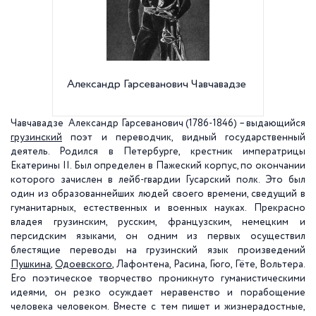
Александр Гарсеванович Чавчавадзе
Горохов
Чавчавадзе Александр Гарсеванович (1786-1846) – выдающийся
грузинский
поэт и переводчик, видный государственный
деятель. Родился в Петербурге, крестник императрицы
Екатерины II. Был определен в Пажеский корпус, по окончании
которого зачислен в лейб-гвардии Гусарский полк. Это был
один из образованнейших людей своего времени, сведущий в
гуманитарных, естественных и военных науках. Прекрасно
владея грузинским, русским, французским, немецким и
персидским языками, он одним из первых осуществил
блестящие переводы на грузинский язык произведений
Пушкина
,
Одоевского
, Лафонтена, Расина, Гюго, Гёте, Вольтера.
Его поэтическое творчество проникнуто гуманистическими
идеями, он резко осуждает неравенство и порабощение
человека человеком. Вместе с тем пишет и жизнерадостные,