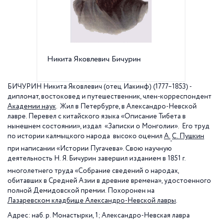
Никита Яковлевич Бичурин
Алексан
Монаст
БИЧУРИН Никита Яковлевич (отец Иакинф) (1777–1853) -
диплoмат, вoстoкoвед и путешественник, член-корреспондент
Академии наук
. Жил в Петербурге, в Александро-Невской
лавре. Перевел с китайского языка «Описание Тибета в
нынешнем состоянии», издал «Записки о Монголии». Его труд
по истории калмыцкого народа высоко оценил
А.
С. Пушкин
при написании «Истории Пугачева». Свою научную
деятельность Н.
Я. Бичурин завершил изданием в 1851 г.
многолетнего труда «Собрание сведений о народах,
обитавших в Средней Азии в древние времена», удостоенного
полной Демидовской премии. Похоронен на
Лазаревском кладбище Александро-Невской лавры
.
Адрес: наб. р. Монастырки, 1; Александро-Невская лавра