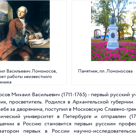
ил Васильевич Ломоносов,
Памятник, пл. Ломоносова
рет работы неизвестного
жника
сов Михаил Васильевич (1711-1765) - первый русский у
ик, просветитель. Родился в Архангельской губернии
себя за дворянина, поступил в Московскую Славяно-гре
ический университет в Петербурге и отправлен (1
щении в Россию становится первым русским профе
затором первых в России научно-исследовательск