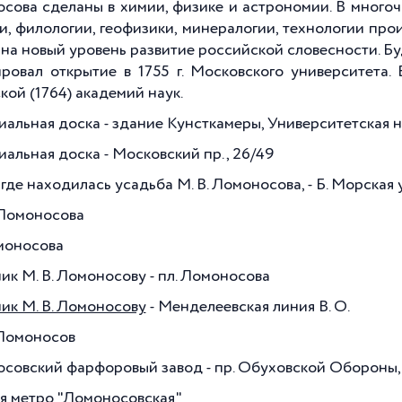
сова сделаны в химии, физике и астрономии. В многоч
и, филологии, геофизики, минералогии, технологии про
 на новый уровень развитие российской словесности. Б
ровал открытие в
1755 г
. Московского университета.
кой (1764) академий наук.
альная доска - здание Кунсткамеры, Университетская на
альная доска - Московский пр., 26/49
где находилась усадьба М. В. Ломоносова, - Б. Морская у
Ломоносова
моносова
ик М. В. Ломоносову - пл. Ломоносова
ик М. В. Ломоносову
- Менделеевская линия В. О.
Ломоносов
совский фарфоровый завод - пр. Обуховской Обороны, 
я метро "Ломоносовская"