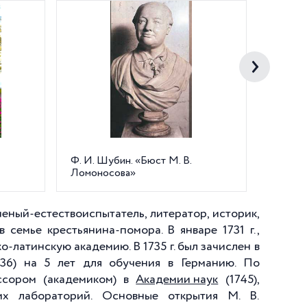
Ф. И. Шубин. «Бюст М. В.
Памятн
Ломоносова»
В.О.
ченый-естествоиспытатель, литератор, историк,
 в семье крестьянина-помора. В январе
1731 г
.,
ко-латинскую академию. В
1735 г
. был зачислен в
736) на 5 лет для обучения в Германию. По
ссором (академиком) в
Академии наук
(1745),
их лабораторий. Основные открытия М. В.