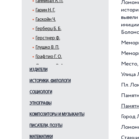
Ганнибал А. П.
Ломоно
истори
Гарин Н. Г.
вывели
Гаскойн Ч.
иниции
Герберц Б. Б.
Болонс
Герстнер Ф.
Мемори
Глушко В. П.
Мемори
Графтио Г. О.
Место, 
Дегтярев В. А.
ИЗДАТЕЛИ
Улица 
Зараев А. И.
ИСТОРИКИ, ФИЛОЛОГИ
Пл. Ло
Ильюшин С. В.
СОЦИОЛОГИ
Кербедз С. В.
Памятн
Кибальчич Н. И.
ЭТНОГРАФЫ
Памятн
Климов В. Я.
КОМПОЗИТОРЫ И МУЗЫКАНТЫ
Город 
Костенко В. П.
ПИСАТЕЛИ, ПОЭТЫ
Ломоно
Котельников Г. Е.
МАТЕМАТИКИ
Станци