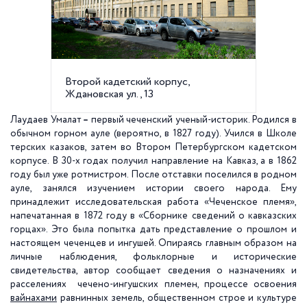
Второй кадетский корпус,
"Сборни
Ждановская ул., 13
горцах"
Лаудаев Умалат
–
первый чеченский ученый-историк. Родился в
обычном горном ауле (вероятно, в 1827 году). Учился в Школе
терских казаков, затем во Втором Петербургском кадетском
корпусе. В 30-х годах получил направление на Кавказ, а в 1862
году был уже ротмистром. После отставки поселился в родном
ауле, занялся изучением истории своего народа. Ему
принадлежит исследовательская работа «Чеченское племя»,
напечатанная в 1872 году в «Сборнике сведений о кавказских
горцах». Это была попытка дать представление о прошлом и
настоящем чеченцев и ингушей. Опираясь главным образом на
личные наблюдения, фольклорные и исторические
свидетельства, автор сообщает сведения о назначениях и
расселениях чечено-ингушских племен, процессе освоения
вайнахами
равнинных земель, общественном строе и культуре