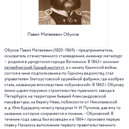
Павел Матвеевич Обухов
Обухов
пр. Об
Обухов Павел Матвеевич (1820–1869) – предприниматель,
основатель отечественного сталеварения, инженер-металлург
– родился в удмуртском городе Воткинске. В
1843 г
. окончил
петербургский Горный институт
, а к началу Крымской войны,
состоя в чине подполковника по Горному ведомству, стал
управителем Златоустовской оружейной фабрики, где изобрел
сталь, названную впоследствии «обуховской». В 1863 г. Обухову
лично царем поручено строительство пушечного завода в
Петербурге, на территории бывшей Александровской
мануфактуры, на берегу Невы, поблизости от Николаевской
ж.д. Имя будущему гиганту придумал Н. И. Путилов, дав ему то
название, которое сохраняется и поныне, – Обуховский. В
течение года завод был возведен и в 1864 г. произвел первую
плавку. Началось выполнение первого правительственного