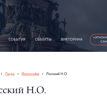
«ЭТНОКА
СОБЫТИЯ
ОБЪЕКТЫ
ВИКТОРИНА
САН
Люди
Философы
Лосский Н.О.
сский Н.О.