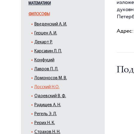
изложе
МАТЕМАТИКИ
духовн
ФИЛОСОФЫ
Петерб
Введенский А. И.
Адрес:
Герцен А. И.
Декарт Р.
Карсавин Л. П.
Конфуций
Под
Лавров П. Л.
Ломоносов М. В.
Лосский Н.О.
Одоевский В. Ф.
Радищев А. Н.
Регель Э. Л.
Рерих Н. К.
Страхов Н. Н.