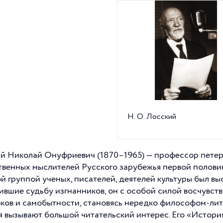
Н. О. Лосский
й Николай Онуфриевич (1870–1965) — профессор петерб
твенных мыслителей Русского зарубежья первой половины
й группой ученых, писателей, деятелей культуры был выс
ившие судьбу изгнанников, он с особой силой восчувств
оков и самобытности, становясь нередко философом-лит
я вызывают большой читательский интерес. Его «Истори