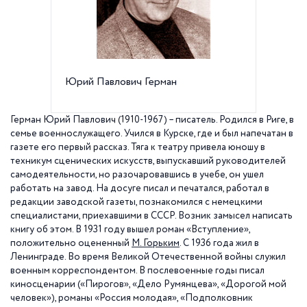
Юрий Павлович Герман
Киност
Каменно
Герман Юрий Павлович (1910-1967) – писатель. Родился в Риге, в
семье военнослужащего. Учился в Курске, где и был напечатан в
газете его первый рассказ. Тяга к театру привела юношу в
техникум сценических искусств, выпускавший руководителей
самодеятельности, но разочаровавшись в учебе, он ушел
работать на завод. На досуге писал и печатался, работал в
редакции заводской газеты, познакомился с немецкими
специалистами, приехавшими в СССР. Возник замысел написать
книгу об этом. В 1931 году вышел роман «Вступление»,
положительно оцененный
М. Горьким
. С 1936 года жил в
Ленинграде. Во время Великой Отечественной войны служил
военным корреспондентом. В послевоенные годы писал
киносценарии («Пирогов», «Дело Румянцева», «Дорогой мой
человек»), романы «Россия молодая», «Подполковник