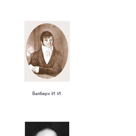
Валберх И. И.