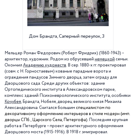
Дом Брандта, Саперный переулок, 3
Особняк
Мельцер Роман Федорович (Роберт Фридрих) (1860-1943) –
архитектор, художник. Родом из обрусевшей
немецкой
семьи.
Окончил
Академию художеств
. В сер. 1880-х гг. проектировал
(совм. с Н. Горностаевым) кованые парадные ворота и
ограждения пандусов Зимнего дворца, затем ограду для
Дворцового сада. Среди других объектов: здание
Ортопедического института в Александровском парке,
комплекс зданий Психоневрологического института, особняки
Кочубея
, Брандта, Нобеля, дворец великого князя Михаила
Александровича. Считался большим
специалистом по
декоративному оформлению интерьеров в стиле модерн (имп.
дворцы СПб., Царского Села, Петергофа).
Последняя крупная
работа в Петербурге – проект архитектурного оформления
Дворцового моста (1915-1916). В
1918 г
. эмигрировал.