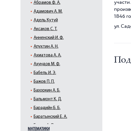
участи
Абрамов Ф. А.
произв
Адамович А. М.
1846 г
Адель Кутуй
ул. Сад
Аксаков С. Т.
Анненский И. Ф.
Апухтин А. Н.
Ахматова А. А.
Под
Ахундов М. Ф.
Бабель И. Э.
Бажов П. П.
Базоркин А. Б.
Бальмонт К. Д.
Барадийн Б. Б.
Баратынский Е. А.
Барто А. Л.
МАТЕМАТИКИ