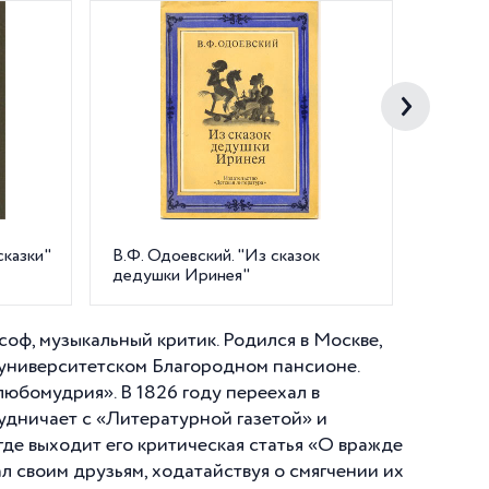
сказки"
В.Ф. Одоевский. "Из сказок
Здание
дедушки Иринея"
библиот
оф, музыкальный критик. Родился в Москве,
 университетском Благородном пансионе.
юбомудрия». В 1826 году переехал в
рудничает с «Литературной газетой» и
где выходит его критическая статья «О вражде
ал своим друзьям, ходатайствуя о смягчении их