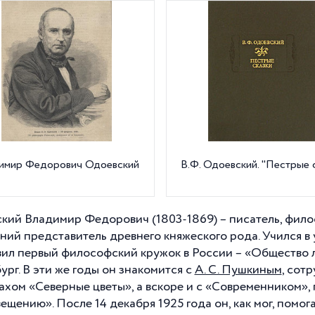
имир Федорович Одоевский
В.Ф. Одоевский. "Пестрые 
кий Владимир Федорович (1803-1869) – писатель, филос
ний представитель древнего княжеского рода. Учился в
вил первый философский кружок в России – «Общество л
ург. В эти же годы он знакомится с
А. С. Пушкиным
, сот
ахом «Северные цветы», а вскоре и с «Современником», 
ещению». После 14 декабря 1925 года он, как мог, помог