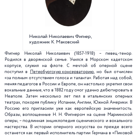
Николай Николаевич Фигнер,
Мемори
художник К. Маковский
36/2
Фигнер Николай Николаевич (1857-1918) – певец-тенор.
Родился в дворянской семье. Учился в Морском кадетском
корпусе, служил на флоте. С мечтой об оперной сцене
поступил в
Петербургскую консерваторию
, но был отчислен
«за полным отсутствием голоса и таланта». Работая над собой,
меняя педагогов в России и Европе, он настолько укрепил свои
вокальные данные, что в 1882 году смог удачно дебютировать в
Неаполе. Затем несколько лет пел в итальянских оперных
театрах, покоряя публику Испании, Англии, Южной Америки. В
Россию его пригласили уже как европейскую знаменитость.
Образы, воплощенные Н. Н. Фигнером на сцене Мариинской
оперы, – подлинная энциклопедия сценического и вокального
мастерства. В истории оперного искусства он прежде всего
останется как первый исполнитель партии Германа в «Пиковой