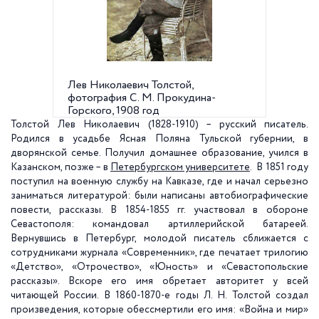
Лев Николаевич Толстой,
Портрет
фотография С. М. Прокудина-
Нестер
Горского, 1908 год
Толстой Лев Николаевич (1828-1910) – русский писатель.
Родился в усадьбе Ясная Поляна Тульской губернии, в
дворянской семье. Получил домашнее образование, учился в
Казанском, позже – в
Петербургском университете
. В 1851 году
поступил на военную службу на Кавказе, где и начал серьезно
заниматься литературой: были написаны автобиографические
повести, рассказы. В 1854-1855 гг. участвовал в обороне
Севастополя: командовал артиллерийской батареей.
Вернувшись в Петербург, молодой писатель сближается с
сотрудниками журнала «Современник», где печатает трилогию
«Детство», «Отрочество», «Юность» и «Севастопольские
рассказы». Вскоре его имя обретает авторитет у всей
читающей России. В 1860-1870-е годы Л. Н. Толстой создал
произведения, которые обессмертили его имя: «Война и мир»