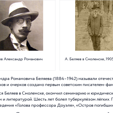
ев Александр Романович
А. Беляев в Смоленске, 1905 
ндра Романовича Беляева (1884–1942) называли отечес
зов и очерков создано первым советским писателем-фан
я Беляев в Смоленске, окончил семинарию и юридически
м и литературой. Шесть лет болел туберкулёзом лёгких. 
едения «Голова профессора Доуэля», «Остров погибших