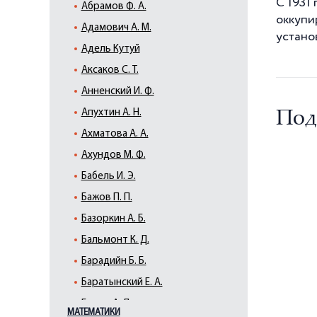
С 1931 
Абрамов Ф. А.
оккупир
Адамович А. М.
устано
Адель Кутуй
Аксаков С. Т.
Анненский И. Ф.
Апухтин А. Н.
Под
Ахматова А. А.
Ахундов М. Ф.
Бабель И. Э.
Бажов П. П.
Базоркин А. Б.
Бальмонт К. Д.
Барадийн Б. Б.
Баратынский Е. А.
Барто А. Л.
МАТЕМАТИКИ