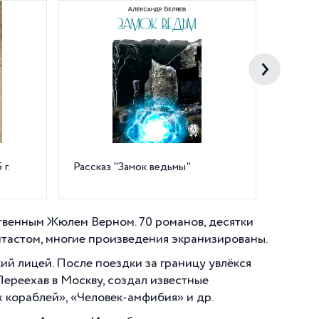
г.
Рассказ "Замок ведьмы"
Расска
корабл
твенным Жюлем Верном. 70 романов, десятки
тастом, многие произведения экранизированы.
й лицей. После поездки за границу увлёкся
Переехав в Москву, создал известные
 кораблей», «Человек-амфибия» и др.