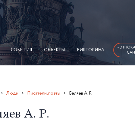
«ЭТНОКА
СОБЫТИЯ
ОБЪЕКТЫ
ВИКТОРИНА
САН
Люди
Писатели, поэты
Беляев А. Р.
яев А. Р.