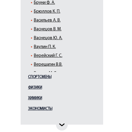
Бруни Ф. А.
Брюллов К. П.
Васильев А. В.
Васнецов В. М.
Васнецов Ю. А.
Ваулин П. К.
Верейский Г. С.
Верещагин В.В.
Виллие М. Я.
СПОРТСМЕНЫ
Виррих Э. Ф.
ФИЗИКИ
Врубель М. А.
ХИМИКИ
Галактионов С. Ф.
Гауш А. Ф.
ЭКОНОМИСТЫ
Глебова Т. Н.
Гоголев К.А.