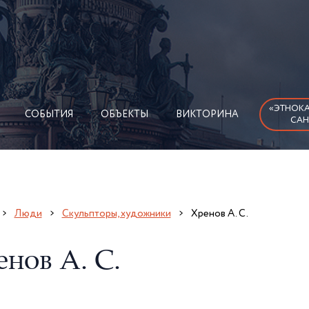
«ЭТНОКА
СОБЫТИЯ
ОБЪЕКТЫ
ВИКТОРИНА
САН
Люди
Скульпторы, художники
Хренов А. С.
нов А. С.