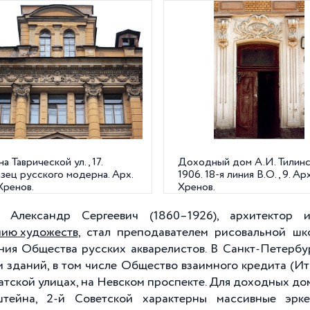
а Таврической ул., 17.
Доходный дом А.И. Тилинс
зец русского модерна. Арх.
1906. 18-я линия В.О., 9. Арх
Хренов.
Хренов.
 Александр Сергеевич (1860–1926), архитектор и
ию художеств
, стал преподавателем рисовальной ш
ния Общества русских акварелистов. В Санкт-Петербу
и зданий, в том числе Общество взаимного кредита (Ит
тской улицах, на Невском проспекте. Для доходных дом
тейна, 2-й Советской характерны массивные эрке