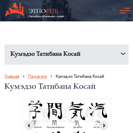
Кумэдзо Татибана Косай
Главная
Педагоги
Кумэдзо Татибана Косай
Кумэдзо Татибана Косай