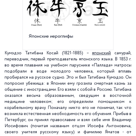
Японские иероглифы
Японцы
Кумэдзо Татибана Косай (1821-1885) –
японский
самурай,
переводчик, первый преподаватель японского языка. В
1853 г
.
во время плавания на учебном паруснике «Паллада» матросы
подобрали в воде молодого человека, который вплавь
пробирался на русское судно. Это и был Татибана Кумэдзо. Он
попросил убежища: в Японии ему грозила смертная казнь за
общение с иностранцами. Его взяли с собой в Россию. Татибана
оказался весьма образованным, сведущим в восточной
медицине человеком; его определили помощником к
корабельному врачу. Поначалу никто его не понимал, так что
возникла естественная необходимость его обучения. Прибыв в
Петербург, он принял православие и взял себе имя Владимир
Иосифович (почитая названым отцом Иосифа Антоновича,
своего учителя русскому языку) и фамилию Яматов - от