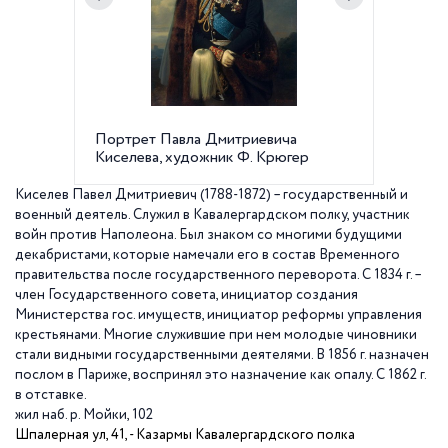
Портрет Павла Дмитриевича
Казармы
Киселева, художник Ф. Крюгер
Шпалерн
Киселев Павел Дмитриевич (1788-1872) – государственный и
военный деятель. Служил в Кавалергардском полку, участник
войн против Наполеона. Был знаком со многими будущими
декабристами, которые намечали его в состав Временного
правительства после государственного переворота. С
1834 г
. –
член Государственного совета, инициатор создания
Министерства гос. имуществ, инициатор реформы управления
крестьянами. Многие служившие при нем молодые чиновники
стали видными государственными деятелями. В
1856 г
. назначен
послом в Париже, воспринял это назначение как опалу. С
1862 г
.
в отставке.
жил наб. р. Мойки, 102
Шпалерная ул, 41, -
Казармы Кавалергардского полка