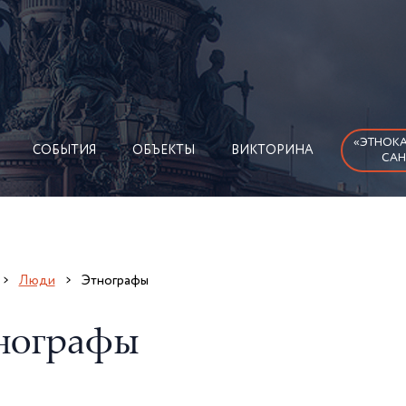
«ЭТНОКА
СОБЫТИЯ
ОБЪЕКТЫ
ВИКТОРИНА
САН
Люди
Этнографы
нографы