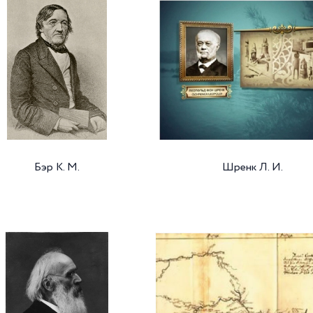
Бэр К. М.
Шренк Л. И.