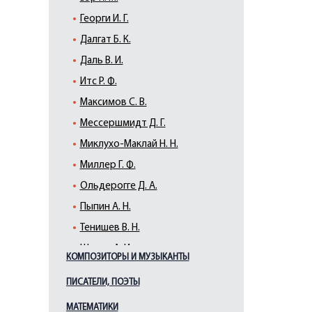
Георги И. Г.
Далгат Б. К.
Даль В. И.
Итс Р. Ф.
Максимов С. В.
Мессершмидт Д. Г.
Миклухо-Маклай Н. Н.
Миллер Г. Ф.
Ольдерогге Д. А.
Пыпин А. Н.
Тенишев В. Н.
Шренк А. И.
КОМПОЗИТОРЫ И МУЗЫКАНТЫ
Шренк Л. И.
ПИСАТЕЛИ, ПОЭТЫ
МАТЕМАТИКИ