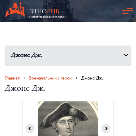
Джонс Дж.
Главная
Военачальники, герои
Джонс Дж.
Джонс Дж.