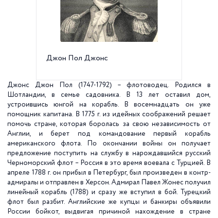
Джон Пол Джонс
Мемориа
Морска
Джонс Джон Пол
(1747-1792) – флотоводец. Родился в
Шотландии, в семье садовника. В 13 лет оставил дом,
устроившись юнгой на корабль. В восемнадцать он уже
помощник капитана. В 1775 г. из идейных соображений решает
помочь стране, которая боролась за свою независимость от
Англии, и берет под командование первый корабль
американского флота. По окончании войны он получает
предложение поступить на службу в нарождавшийся русский
Черноморский флот – Россия в это время воевала с Турцией. В
апреле 1788 г. он прибыл в Петербург, был произведен в контр-
адмиралы и отправлен в Херсон. Адмирал Павел Жонес получил
линейный корабль (1788) и сразу же вступил в бой. Турецкий
флот был разбит. Английские же купцы и банкиры объявили
России бойкот, выдвигая причиной нахождение в стране