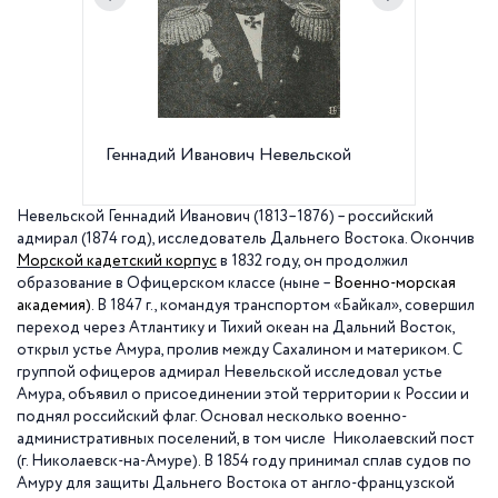
Геннадий Иванович Невельской
Морской
Шмидта
Невельской Геннадий Иванович (1813–1876) –
российский
адмирал (1874 год), исследователь Дальнего Востока.
Окончив
Морской кадетский корпус
в 1832 году, он продолжил
образование в Офицерском классе (ныне –
Военно-морская
академия)
. В
1847 г
., командуя транспортом «Байкал», совершил
переход через Атлантику и Тихий океан на Дальний Восток,
открыл устье Амура, пролив между Сахалином и материком. С
группой офицеров адмирал Невельской исследовал устье
Амура, объявил о присоединении этой территории к России и
поднял российский флаг. Основал несколько военно-
административных поселений, в том числе
Николаевский пост
(г. Николаевск-на-Амуре). В 1854 году принимал сплав судов по
Амуру для защиты Дальнего Востока от англо-французской